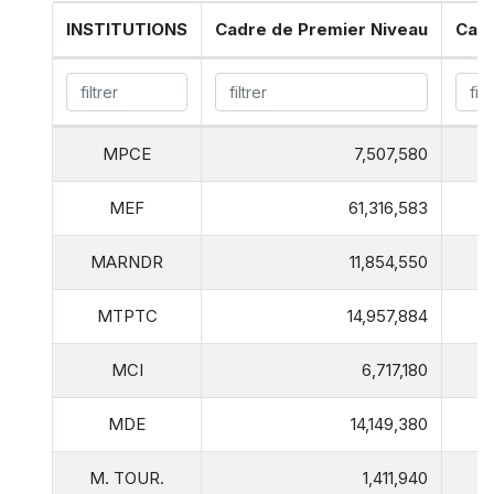
INSTITUTIONS
Cadre de Premier Niveau
Cadr
MPCE
7,507,580
MEF
61,316,583
MARNDR
11,854,550
MTPTC
14,957,884
MCI
6,717,180
MDE
14,149,380
M. TOUR.
1,411,940