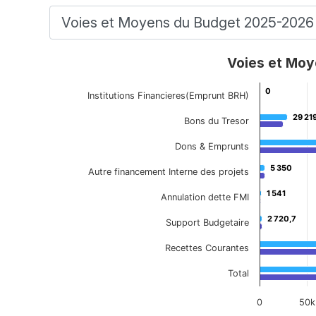
Voies et Moyens du Budget 2025 - 2026
Voies et Moy
Bar chart with 2 data series.
0
0
View as data table, Voies et Moyens du Budget
Institutions Financieres(Emprunt BRH)
The chart has 1 X axis displaying categories.
29 21
29 21
Bons du Tresor
The chart has 1 Y axis displaying Projection (HT
Dons & Emprunts
5 350
5 350
Autre financement Interne des projets
1 541
1 541
Annulation dette FMI
2 720,7
2 720,7
Support Budgetaire
Recettes Courantes
Total
0
50k