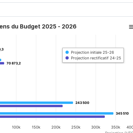
ens du Budget 2025 - 2026
 2025 - 2026
9,3
9,3
Projection initiale 25-26
G). Data ranges from 0 to 345510.
Projection rectificatif 24-25
70 873,2
70 873,2
243 500
243 500
345 510
345 510
100k
150k
200k
250k
300k
350k
40