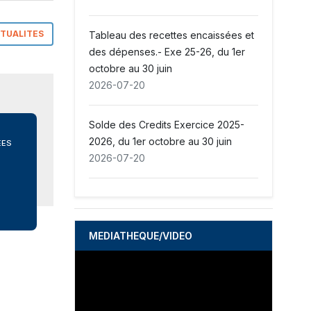
2026-07-20
CTUALITES
Tableau des recettes encaissées et
Dépenses sociales au 30 juin 2026
des dépenses.- Exe 25-26, du 1er
2026-07-20
octobre au 30 juin
2026-07-20
Décret établissant le Budget
Rectificatif de la République d’Haïti
Solde des Credits Exercice 2025-
Exercice Fiscal 2025-2026
2026, du 1er octobre au 30 juin
EES
2026-06-15
2026-07-20
COMMUNIQUE .-Lancement du
Processus d’Élaboration du Budget
de l’Exercice 2026-2027
MEDIATHEQUE/VIDEO
2026-06-14