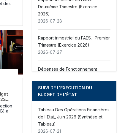
et des
Deuxième Trimestre (Exercice
2026)
2026-07-28
Rapport trimestriel du FAES. -Premier
Trimestre (Exercice 2026)
2026-07-27
Dépenses de Fonctionnement
Exécutées par section et article
Exercice 2025-2026, du 1er octobre
SUIVI DE L'EXECUTION DU
au 30 juin
dget
BUDGET DE L'ÉTAT
2026-07-20
23...
rection
Tableau Des Opérations Financières
B) a
Dépenses de Subvention Exercice
de l'Etat_ Juin 2026 (Synthèse et
2025-2026, du 1er octobre au 30
Tableau)
juin
2026-07-21