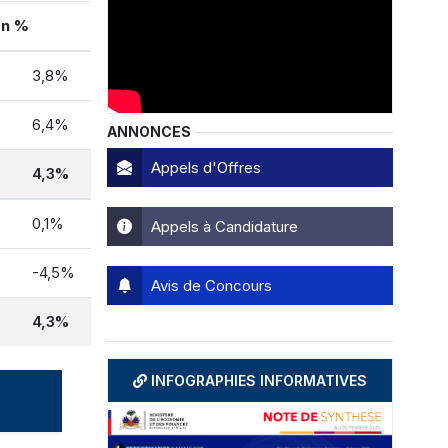
en %
3,8%
6,4%
ANNONCES
Appels d'Offres
9
4,3%
0,1%
Appels à Candidature
-4,5%
Avis de Concours
4,3%
INFOGRAPHIES INFORMATIVES