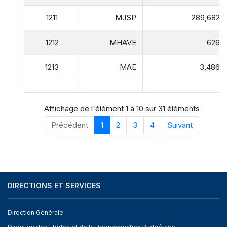
1211
MJSP
289,682,
1212
MHAVE
626,9
1213
MAE
3,486,
Affichage de l'élément 1 à 10 sur 31 éléments
Précédent
1
2
3
4
Suivant
DIRECTIONS ET SERVICES
Direction Générale