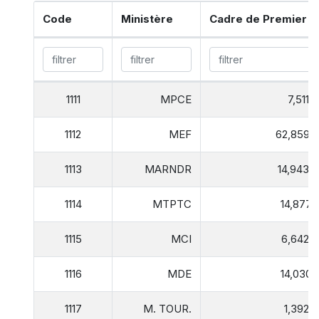
Code
Ministère
Cadre de Premier N
1111
MPCE
7,511,
1112
MEF
62,859,
1113
MARNDR
14,943,
1114
MTPTC
14,877,
1115
MCI
6,642,
1116
MDE
14,030,
1117
M. TOUR.
1,392,