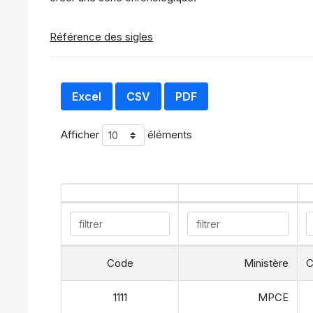
Référence des sigles
Excel
CSV
PDF
Afficher
éléments
Code
Ministère
C
1111
MPCE