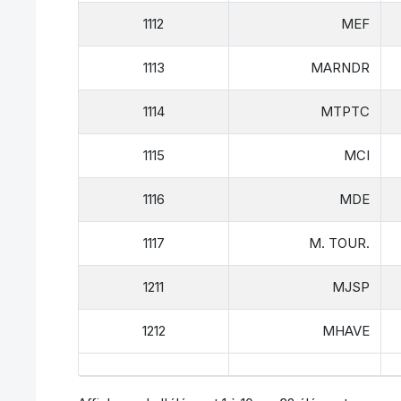
1112
MEF
1113
MARNDR
1114
MTPTC
1115
MCI
1116
MDE
1117
M. TOUR.
1211
MJSP
1212
MHAVE