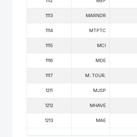
1112
MEF
1113
MARNDR
1114
MTPTC
1115
MCI
1116
MDE
1117
M. TOUR.
1211
MJSP
1212
MHAVE
1213
MAE