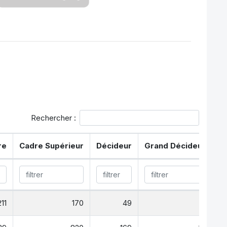
Rechercher :
re
Cadre Supérieur
Décideur
Grand Décideur
Pe
211
170
49
11