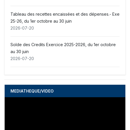
2026-07-20
Tableau des recettes encaissées et des dépenses.- Exe
Décret établissant le Budget Rectificatif de la
25-26, du 1er octobre au 30 juin
République d’Haïti Exercice Fiscal 2025-2026
2026-07-20
2026-06-15
Solde des Credits Exercice 2025-2026, du 1er octobre
COMMUNIQUE .-Lancement du Processus d’Élaboration
au 30 juin
du Budget de l’Exercice 2026-2027
2026-07-20
2026-06-14
MEDIATHEQUE/VIDEO