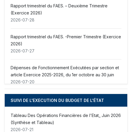
Rapport trimestriel du FAES. – Deuxième Trimestre
(Exercice 2026)
2026-07-28
Rapport trimestriel du FAES. -Premier Trimestre (Exercice
2026)
2026-07-27
Dépenses de Fonctionnement Exécutées par section et
article Exercice 2025-2026, du 1er octobre au 30 juin
2026-07-20
Dépenses de Subvention Exercice 2025-2026, du 1er
SUIVI DE L'EXECUTION DU BUDGET DE L'ÉTAT
octobre au 30 juin
2026-07-20
Tableau Des Opérations Financières de l'Etat_ Juin 2026
(Synthèse et Tableau)
Dépenses sociales au 30 juin 2026
2026-07-21