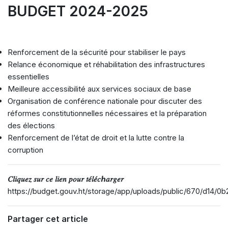
BUDGET 2024-2025
Renforcement de la sécurité pour stabiliser le pays
Relance économique et réhabilitation des infrastructures
essentielles
Meilleure accessibilité aux services sociaux de base
Organisation de conférence nationale pour discuter des
réformes constitutionnelles nécessaires et la préparation
des élections
Renforcement de l’état de droit et la lutte contre la
corruption
𝐶𝑙𝑖𝑞𝑢𝑒𝑧 𝑠𝑢𝑟 𝑐𝑒 𝑙𝑖𝑒𝑛 𝑝𝑜𝑢𝑟 𝑡𝑒́𝑙𝑒́𝑐ℎ𝑎𝑟𝑔𝑒𝑟
https://budget.gouv.ht/storage/app/uploads/public/670/d14/
Partager cet article